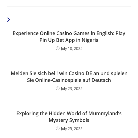
YOU MIGHT ALSO LIKE
Experience Online Casino Games in English: Play
Pin Up Bet App in Nigeria
July 18, 2025
Melden Sie sich bei 1win Casino DE an und spielen
Sie Online-Casinospiele auf Deutsch
July 23, 2025
Exploring the Hidden World of Mummyland’s
Mystery Symbols
July 25, 2025