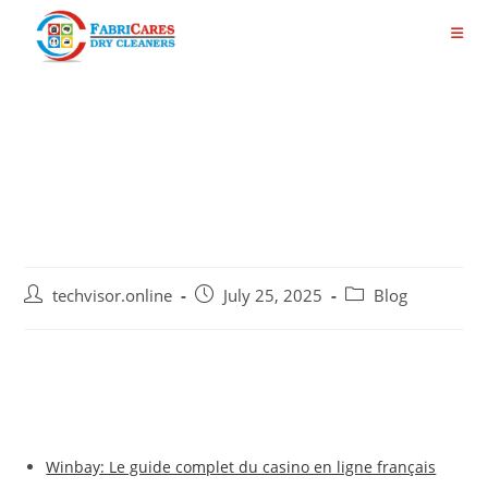
Skip
to
content
Découvrez Winbay, le casino
en ligne incontournable en
France
Post
Post
Post
techvisor.online
July 25, 2025
Blog
author:
published:
category:
Contents
Winbay: Le guide complet du casino en ligne français