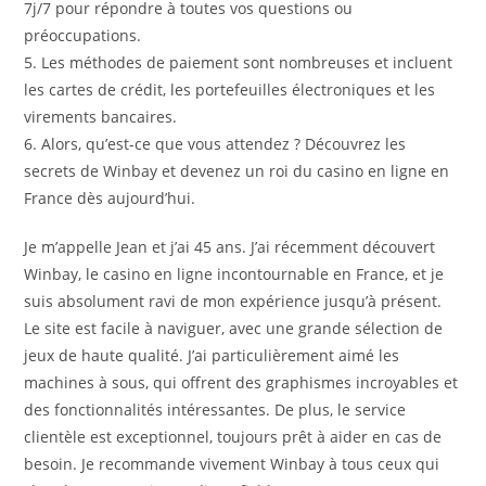
7j/7 pour répondre à toutes vos questions ou
préoccupations.
5. Les méthodes de paiement sont nombreuses et incluent
les cartes de crédit, les portefeuilles électroniques et les
virements bancaires.
6. Alors, qu’est-ce que vous attendez ? Découvrez les
secrets de Winbay et devenez un roi du casino en ligne en
France dès aujourd’hui.
Je m’appelle Jean et j’ai 45 ans. J’ai récemment découvert
Winbay, le casino en ligne incontournable en France, et je
suis absolument ravi de mon expérience jusqu’à présent.
Le site est facile à naviguer, avec une grande sélection de
jeux de haute qualité. J’ai particulièrement aimé les
machines à sous, qui offrent des graphismes incroyables et
des fonctionnalités intéressantes. De plus, le service
clientèle est exceptionnel, toujours prêt à aider en cas de
besoin. Je recommande vivement Winbay à tous ceux qui