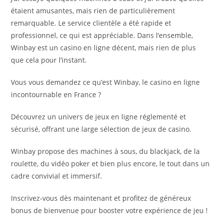
étaient amusantes, mais rien de particulièrement
remarquable. Le service clientèle a été rapide et
professionnel, ce qui est appréciable. Dans l’ensemble,
Winbay est un casino en ligne décent, mais rien de plus
que cela pour l’instant.
Vous vous demandez ce qu’est Winbay, le casino en ligne
incontournable en France ?
Découvrez un univers de jeux en ligne réglementé et
sécurisé, offrant une large sélection de jeux de casino.
Winbay propose des machines à sous, du blackjack, de la
roulette, du vidéo poker et bien plus encore, le tout dans un
cadre convivial et immersif.
Inscrivez-vous dès maintenant et profitez de généreux
bonus de bienvenue pour booster votre expérience de jeu !