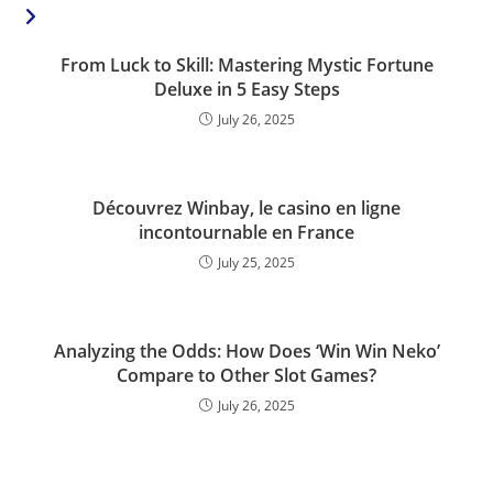
YOU MIGHT ALSO LIKE
From Luck to Skill: Mastering Mystic Fortune
Deluxe in 5 Easy Steps
July 26, 2025
Découvrez Winbay, le casino en ligne
incontournable en France
July 25, 2025
Analyzing the Odds: How Does ‘Win Win Neko’
Compare to Other Slot Games?
July 26, 2025