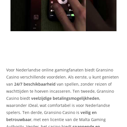
De Belangrijkste Voordelen van Online
Gaming op Gransino Casino voor
Nederlanders
Voor Nederlandse online gamingfanaten biedt Gransino
Casino verschillende voordelen. Als eerste, u kunt genieten
van
24/7 beschikbaarheid
van spellen, zonder reizen of
wachttijden te hoeven incasseren. Ten tweede, Gransino
Casino biedt
veelzijdige betalingsmogelijkheden
,
waaronder iDeal, wat comfortabel is voor Nederlandse
spelers. Ten derde, Gransino Casino is
veilig en
betrouwbaar
, met een licentie van de Malta Gaming
Authority. Verder, het casino biedt
spannende en