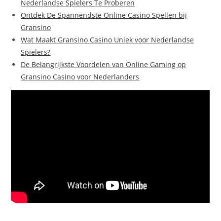
Nederlandse Spielers Te Proberen
Ontdek De Spannendste Online Casino Spellen bij
Gransino
Wat Maakt Gransino Casino Uniek voor Nederlandse
Spielers?
De Belangrijkste Voordelen van Online Gaming op
Gransino Casino voor Nederlanders
5 Grondige Redenen Om Gransino