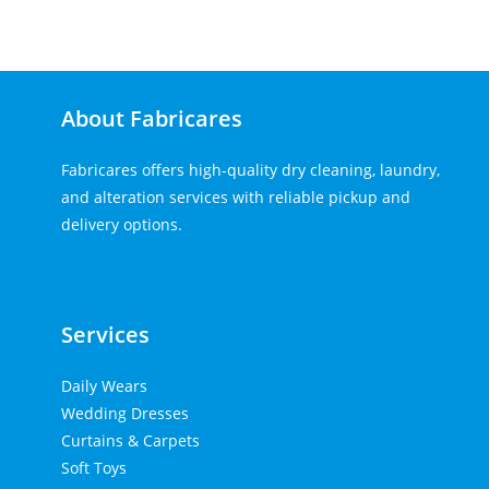
About Fabricares
Fabricares offers high-quality dry cleaning, laundry,
and alteration services with reliable pickup and
delivery options.
Home Lift
Tenda kerucut malang
Top Up PayPal BCA
Services
Daily Wears
Wedding Dresses
Curtains & Carpets
Soft Toys