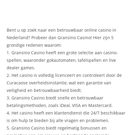
Casino voor Nederlandse Spielers Te
Proberen
Bent u op zoek naar een betrouwbaar online casino in
Nederland? Probeer dan Gransino Casino! Hier zijn 5
grondige redenen waarom:
1. Gransino Casino heeft een grote selectie aan casino-
spellen, waaronder gokautomaten, tafelspellen en live
dealer games.
2. Het casino is volledig licenceert en controleert door de
Curacaose overheidsinstantie, wat een garantie van
veiligheid en betrouwbaarheid biedt.
3. Gransino Casino biedt snelle en betrouwbaar
betalingsmethoden, zoals iDeal, VISA en Mastercard.
4. Het casino heeft een klantendienst die 24/7 beschikbaar
is om hulp te bieden bij alle vragen en problemen.
5. Gransino Casino biedt regelmatig bonussen en