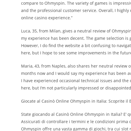
compare to Ohmyspin. The variety of games is impressive
and the professional customer service. Overall, I highl
online casino experience.”
Luca, 35, from Milan, gives a neutral review of Ohmyspin
my experience has been decent. The game selection is g
However, I do find the website a bit confusing to navigate
here, but I hope to see some improvements in the futur
Maria, 43, from Naples, also shares her neutral review 
months now and I would say my experience has been ave
I have experienced occasional technical issues and the c
here, but I’m not particularly impressed or disappointed
Giocate al Casinò Online Ohmyspin in Italia: Scoprite il 
State giocando al Casinò Online Ohmyspin in Italia? E’ qu
Assicurati di controllare i termini e le condizioni prima d
Ohmyspin offre una vasta gamma di giochi, tra cui slot m