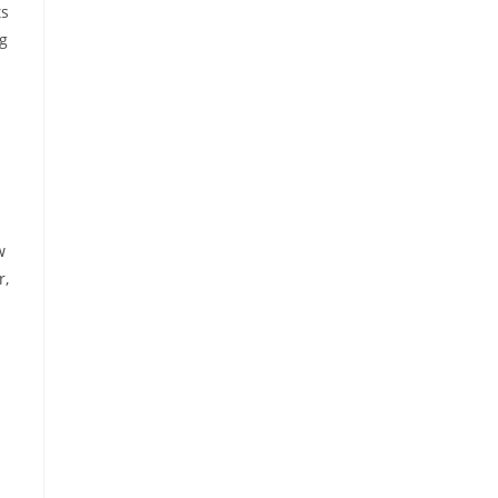
ts
ng
w
r,