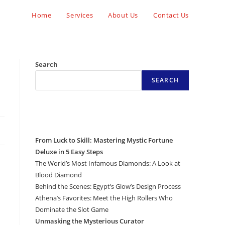
Home
Services
About Us
Contact Us
Search
SEARCH
Recent Posts
From Luck to Skill: Mastering Mystic Fortune
Deluxe in 5 Easy Steps
The World’s Most Infamous Diamonds: A Look at
Blood Diamond
Behind the Scenes: Egypt’s Glow’s Design Process
Athena’s Favorites: Meet the High Rollers Who
Dominate the Slot Game
Unmasking the Mysterious Curator