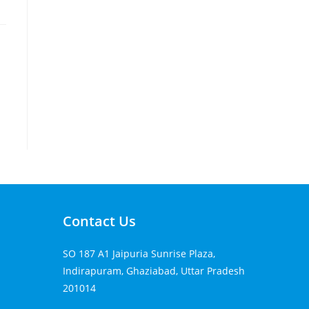
Contact Us
SO 187 A1 Jaipuria Sunrise Plaza,
Indirapuram, Ghaziabad, Uttar Pradesh
201014